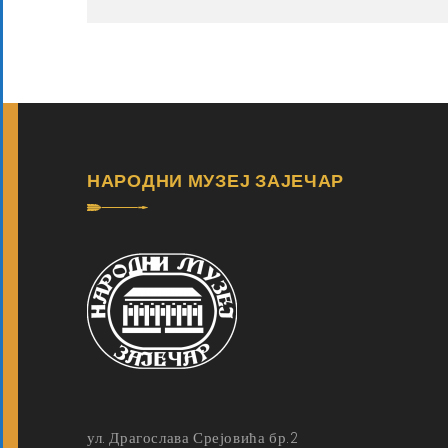
НАРОДНИ МУЗЕЈ ЗАЈЕЧАР
ул. Драгослава Срејовића бр.2