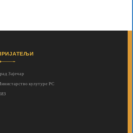
ПРИЈАТЕЉИ
рад Зајечар
инистарство кулутуре РС
ГИЗ