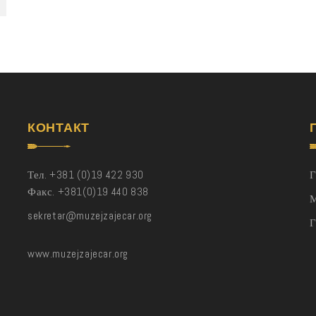
КОНТАКТ
Тел. +381 (0)19 422 930
Г
Факс. +381(0)19 440 838
М
sekretar@muzejzajecar.org
www.muzejzajecar.org