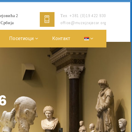
ејовића 2
Тел. +381 (0)19 422 930
 Србија
office@muzejzajecar.org
Посетиоци
Контакт
6