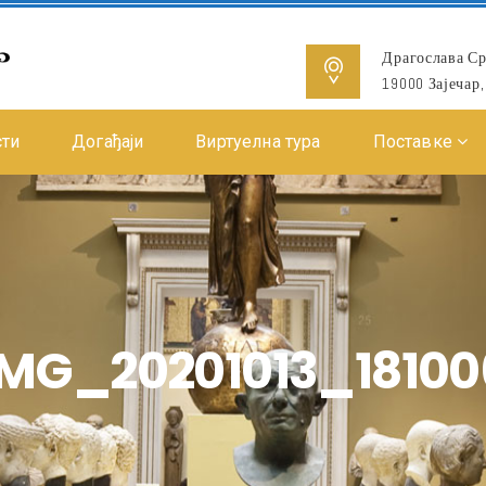
Драгослава Ср
19000 Зајечар,
сти
Догађаји
Виртуелна тура
Поставке
IMG_20201013_18100