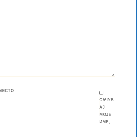
МЕСТО
САЧУВ
АЈ
МОЈЕ
ИМЕ,