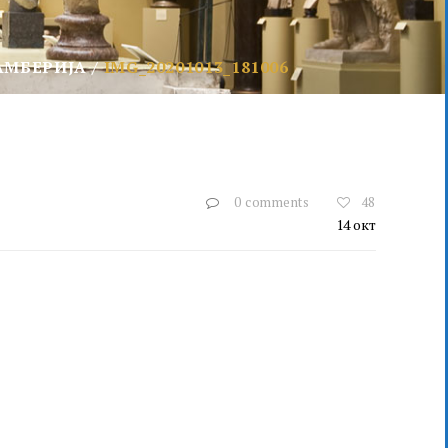
АМБЕРИЈА
IMG_20201013_181006
0 comments
48
14
окт