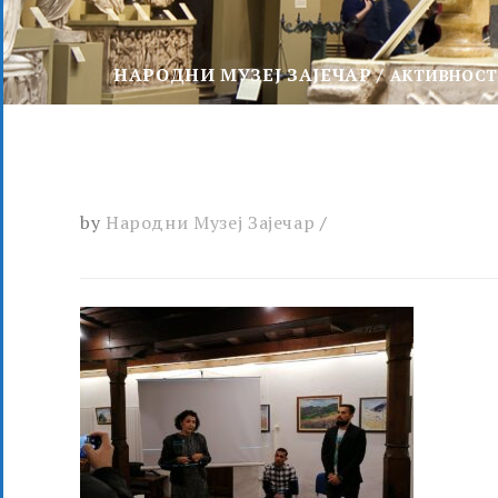
НАРОДНИ МУЗЕЈ ЗАЈЕЧАР
АКТИВНОС
by
Народни Музеј Зајечар