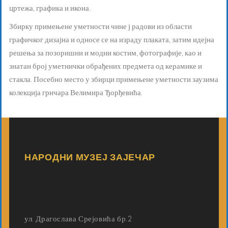
цртежа, графика и икона.
Збирку примењене уметности чине ј радови из области
графичког дизајна и односе се на израду плаката, затим идејна
решења за позоришни и модни костим, фотографије, као и
знатан број уметнички обрађених предмета од керамике и
стакла. Посебно место у збирци примењене уметности заузима
колекција грнчара Велимира Ђорђевића.
НАРОДНИ МУЗЕЈ ЗАЈЕЧАР
ул. Драгослава Срејовића бр.2