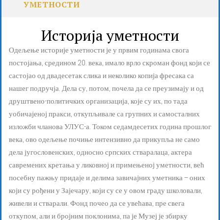
УМЕТНОСТИ
Историја уметности
Одељење историје уметности је у првим годинама свога
постојања, средином 20. века, имало врло скроман фонд који се
састојао од двадесетак слика и неколико копија фресака са
нашег подручја. Дела су, потом, почела да се преузимају и од
друштвено-политичких организација, које су их, по тада
уобичајеној пракси, откупљивале са групних и самосталних
изложби чланова УЛУС-а. Током седамдесетих година прошлог
века, ово одељење почиње интензивно да прикупља не само
дела југословенских, односно српских стваралаца, актера
савремених кретања у ликовној и примењеној уметности, већ
посебну пажњу придаје и делима завичајних уметника – оних
који су рођени у Зајечару, који су се у овом граду школовали,
живели и стварали. Фонд почео да се увећава, пре свега
откупом, али и бројним поклонима, па је Музеј је збирку