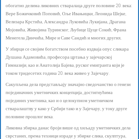
обогатио делима ликовних стваралаца друге половине 20. века:
Вере Божичковић Поповић, Оље Ивањицки, Леонида Шејке,
Велизара Крстића, Александра Луковића Лукијана, Драгана
Мојовића, Живојина Туринског, Љубице Цуце Сокић, Франа
Менегела Динчића, Мире и Саве Сандић и многих других.
У збирци се својим богатством посебно издваја опус сликара
Душана Адамовића, професора цртања у зајечарској
Гимназији, као и Анатолија Бајева, руског емигранта који је
током тридесетих година 20. века живео у Зајечару.
Сакупљена дела представљају значајно сведочанство о генези
појединачних уметничких концепција, достигнућима
појединих уметника, као и о целокупном уметничком
стваралаштву у како у Србији тако и у Зајечару, у току друге
половине прошлог века.
Ликовна збирка данас броји више од хиљаду уметничких дела
сврстаних, према техници израде у збирке слика, скулптура,