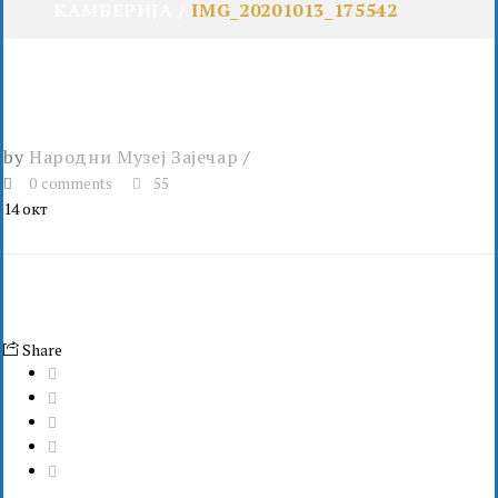
КАМБЕРИЈА
IMG_20201013_175542
by
Народни Музеј Зајечар
0 comments
55
14
окт
Share