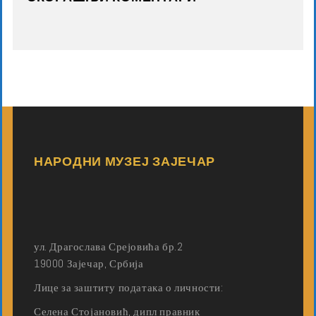
НАРОДНИ МУЗЕЈ ЗАЈЕЧАР
ул. Драгослава Срејовића бр.2
19000 Зајечар, Србија
Лице за заштиту података о личности:
Селена Стојановић, дипл правник