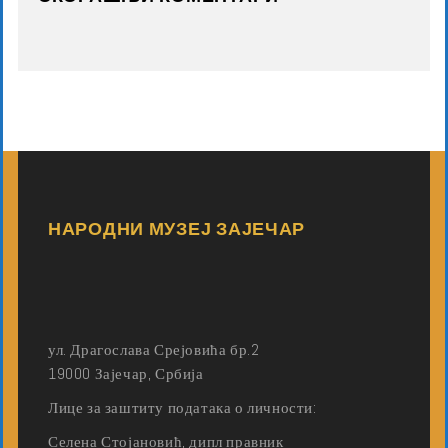
НАРОДНИ МУЗЕЈ ЗАЈЕЧАР
ул. Драгослава Срејовића бр.2
19000 Зајечар, Србија
Лице за заштиту података о личности:
Селена Стојановић, дипл правник