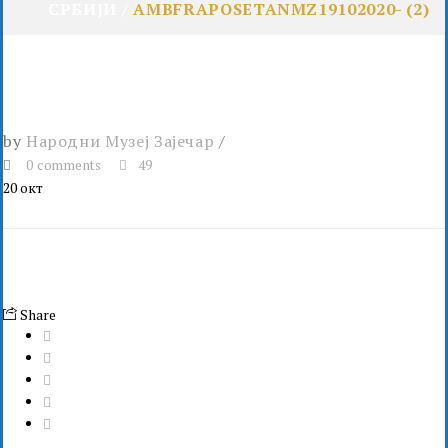
СРБИЈИ
AMBFRAPOSETANMZ19102020- (2)
by
Народни Музеј Зајечар
0 comments
49
20
окт
Share