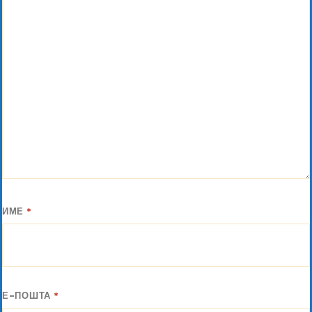
ИМЕ
*
Е-ПОШТА
*