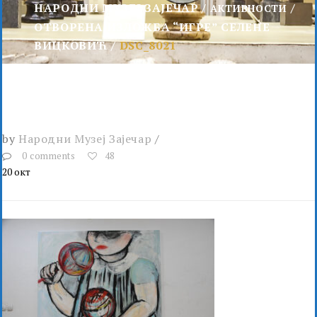
НАРОДНИ МУЗЕЈ ЗАЈЕЧАР
АКТИВНОСТИ
ОТВОРЕНА ИЗЛОЖБА “ИГРЕ” СЕЛЕНЕ
ВИЦКОВИЋ
DSC_8021
by
Народни Музеј Зајечар
0 comments
48
20
окт