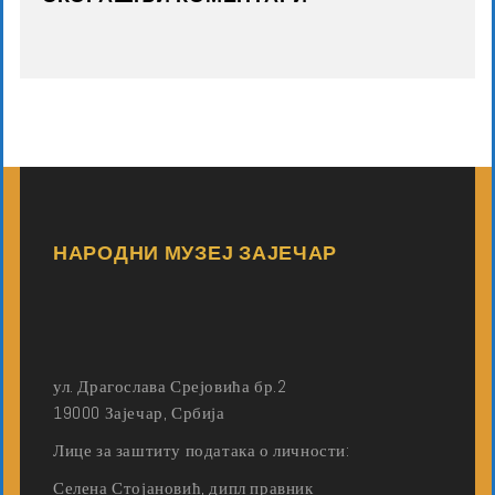
НАРОДНИ МУЗЕЈ ЗАЈЕЧАР
ул. Драгослава Срејовића бр.2
19000 Зајечар, Србија
Лице за заштиту података о личности:
Селена Стојановић, дипл правник