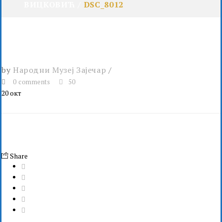
ВИЦКОВИЋ
DSC_8012
by
Народни Музеј Зајечар
0 comments
50
20
окт
Share