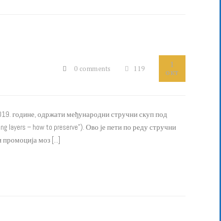
1
0 comments
119
окт
а 2019. године, одржати међународни стручни скуп под
g layers – how to preserve”). Ово је пети по реду стручни
промоција моз [...]