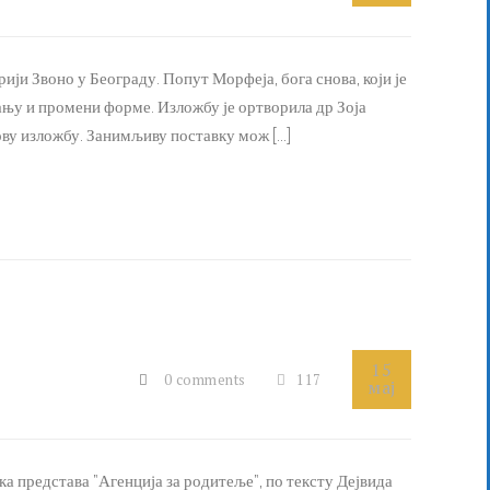
ји Звоно у Београду. Попут Морфеја, бога снова, који је
ању и промени форме. Изложбу је ортворила др Зоја
ву изложбу. Занимљиву поставку мож [...]
15
0 comments
117
мај
ка представа "Агенција за родитеље", по тексту Дејвида