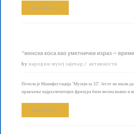
Read More
“женска коса као уметнички израз – врем
by
народни музеј зајечар
активности
Почела је Манифестација "Музеји за 10". Јесте ли знали 
прављење најразличитијих фризура било веома важно и к
Read More