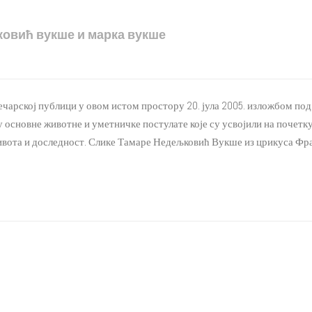
ковић вукше и марка вукше
арској публици у овом истом простору 20. јула 2005. изложбом под н
су основне животне и уметничке постулате које су усвојили на почет
вота и доследност. Слике Тамаре Недељковић Вукше из црикуса Фрагм