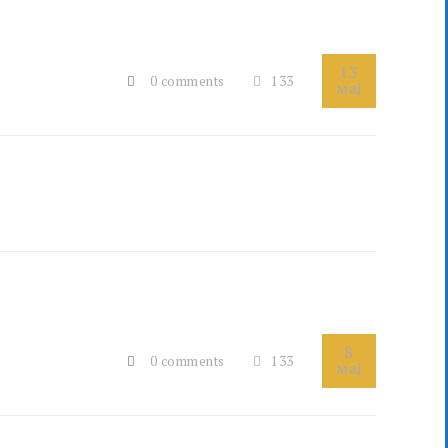
13
0 comments
133
мај
8
0 comments
133
мај