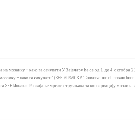
а на мозаику – како га сачувати У Зајечару ће се од 1. до 4. октобр
аику – како га сачувати” (SEE MOSAICS V “Conservation of mosaic beddin
та SEE Mosaics: Развијање мреже стручњака за конзервацију мозаика и 