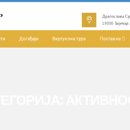
Драгослава Ср
19000 Зајечар,
сти
Догађаји
Виртуелна тура
Поставке
ТЕГОРИЈА:
АКТИВНО