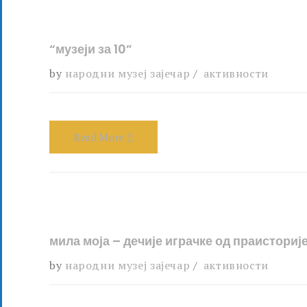
“музеји за 10”
by
народни музеј зајечар
активности
Read More
мила моја – дечије играчке од праисториј
by
народни музеј зајечар
активности