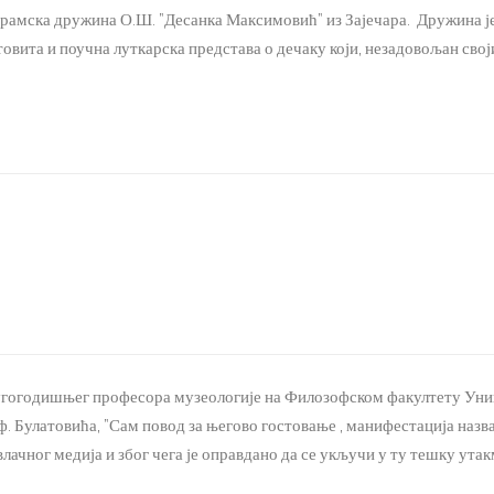
а Драмска дружина О.Ш. "Десанка Максимовић" из Зајечара. Дружина ј
ита и поучна луткарска представа о дечаку који, незадовољан своји
гогодишњег професора музеологије на Филозофском факултету Униве
ф. Булатовића, "Сам повод за његово гостовање , манифестација назван
ног медија и због чега је оправдано да се укључи у ту тешку утакмицу 