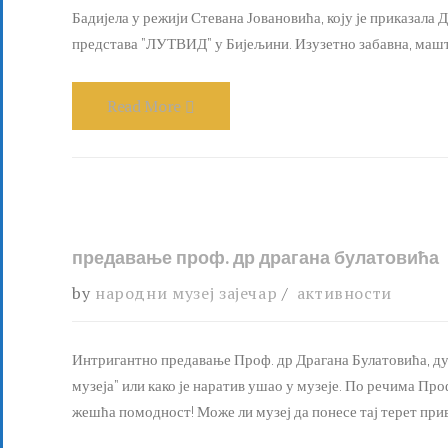
Бадијела у режији Стевана Јовановића, коју је приказал
представа "ЛУТВИД" у Бијељини. Изузетно забавна, маштов
Read More
предавање проф. др драгана булатовића
by
народни музеј зајечар
активности
Интригантно предавање Проф. др Драгана Булатовића, ду
музеја" или како је наратив ушао у музеје. По речима Про
жешћа помодност! Може ли музеј да понесе тај терет привлач