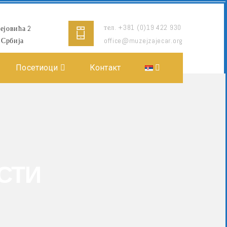
тел. +381 (0)19 422 930
ејовића 2
 Србија
office@muzejzajecar.org
Посетиоци
Контакт
СТИ