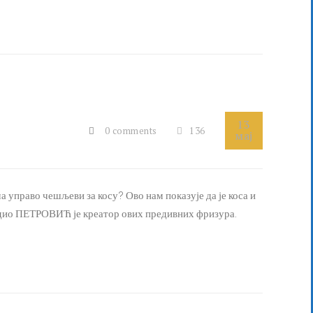
13
0 comments
136
мај
а управо чешљеви за косу? Ово нам показује да је коса и
тудио ПЕТРОВИЋ је креатор ових предивних фризура.