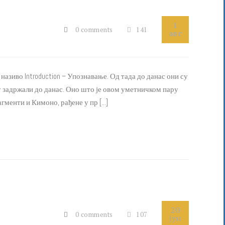
1
0 comments
141
авг
азиво Introduction – Упознавање. Од тада до данас они су
ку задржали до данас. Оно што је овом уметничком пару
енти и Кимоно, рађене у пр [...]
20
0 comments
107
јун