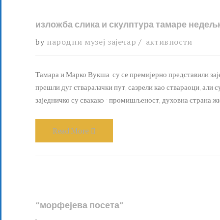
изложба слика и скулптура тамаре недељ
by
народни музеј зајечар
активности
Тамара и Марко Вукша су се премијерно представили зајеч
прешли дуг стваралачки пут, сазрели као ствараоци, али 
заједничко су свакако - промишљеност, духовна страна жи
Read More
“морфејева посета”