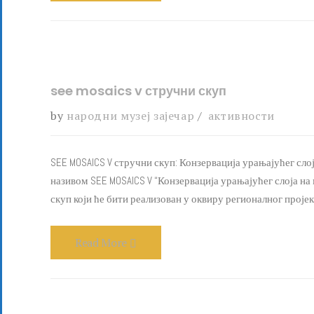
see mosaics v стручни скуп
by
народни музеј зајечар
активности
SEE MOSAICS V стручни скуп: Конзервација урањајућег слој
називом SEE MOSAICS V “Конзервација урањајућег слоја на моз
скуп који ће бити реализован у оквиру регионалног пројек
Read More