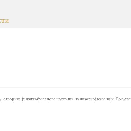
СТИ
 отворила је изложбу радова насталих на ликовној колонији “Бољевац