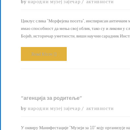
by
народни музеј зајечар
активности
Циклус слика "Морфејева посета", инспирисан античким ми
имао способност да мења свој облик, тако су и ликови у
Бојић, историчар уметности, виши научни сарадник Инстит
Read More
“агенција за родитеље”
by
народни музеј зајечар
активности
У оквиру Манифестације "Музеји за 10" коју организује н