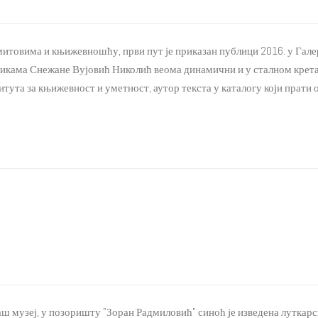
товима и књижевношћу, први пут је приказан публици 2016. у Галери
 сликама Снежане Вујовић Николић веома динамични и у сталном крет
ута за књижевност и уметност, аутор текста у каталогу који прати о
аш музеј, у позоришту "Зоран Радмиловић" синоћ је изведена луткарс