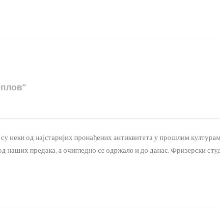
еплов”
да су неки од најстаријих пронађених антиквитета у прошлим културам
од наших предака, а очигледно се одржало и до данас. Фризерски с