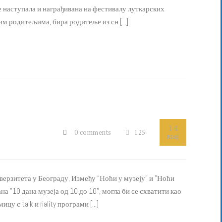
е наступала и награђивана на фестивалу луткарских
м родитељима, бира родитеље из сн [...]
14
0 comments
125
мај
рзитета у Београду, Између “Ноћи у музеју” и "Ноћи
а "10 дана музеја од 10 до 10", могла би се схватити као
с talk и riality програми [...]