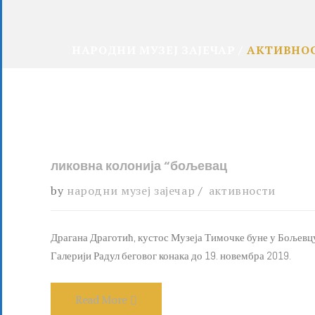
НАРОДНИ МУЗЕЈ ЗАЈЕЧАР
АКТИВНО
ликовна колонија “бољевац
by
народни музеј зајечар
активности
Драгана Драготић, кустос Музеја Тимочке буне у Бољевцу,
Галерији Радул беговог конака до 19. новембра 2019.
Read More