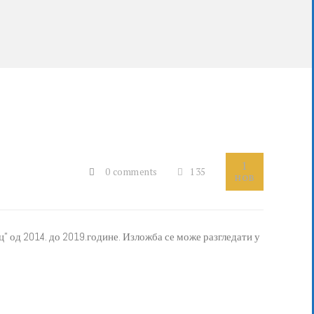
1
0 comments
135
нов
” од 2014. до 2019.године. Изложба се може разгледати у