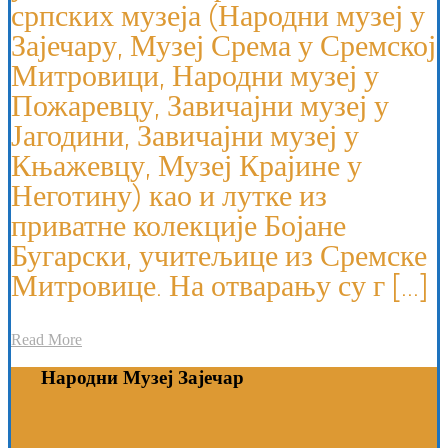
српских музеја (Народни музеј у
Зајечару, Музеј Срема у Сремској
Митровици, Народни музеј у
Пожаревцу, Завичајни музеј у
Јагодини, Завичајни музеј у
Књажевцу, Музеј Крајине у
Неготину) као и лутке из
приватне колекције Бојане
Бугарски, учитељице из Сремске
Митровице. На отварању су г [...]
Read More
Народни Музеј Зајечар