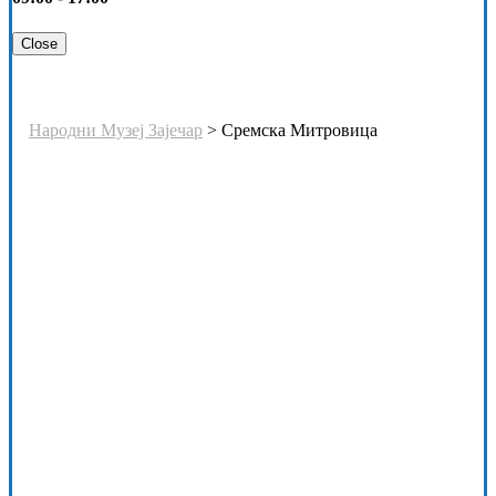
Close
Ознака:
Сремска Митровица
Народни Музеј Зајечар
>
Сремска Митровица