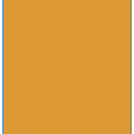
ул. Драгослава Срејовића
бр.2
19000 Зајечар, Србија
Лице за заштиту података о
личности:
Селена Стојановић, дипл
правник
Адреса: Драгослава
Срејовића 2, 19000 Зајечар
Телефон: 019/422-930
емаил:
nmz.sekretar@gmail.com