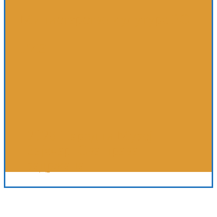
Министарство кулутуре РС
ГИЗ
2026 Народни Музеј
Зајечар. Сва права
задржана.