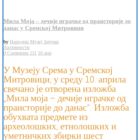
Мила Моја – дечије играчке од праисторије до
данас у Сремској Митровици
by
Народни Музеј Зајечар
Активности
0 Comments
111
10
апр
У Музеју Срема у Сремској
Митровици, у среду 10. априла
свечано је отворена изложба
„Мила моја – дечије играчке од
праисторије до данас“. Изложба
обухвата предмете из
археолошких, етнолошких и
уметничких збирки шест