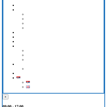
Почетна
О нама
Археологија
Етнологија
Историја
Историја уметности
Активности
Догађаји
Виртуелна тура
Поставке
Народни музеј Зајечар
Феликс Ромулијана
Радул Бегов Конак
Посетиоци
Карте и радно време
Контакт
×
09:00 - 17:00