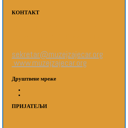
КОНТАКТ
Тел. +381 (0)19 422 930
Факс. +381(0)19 440 838
sekretar@muzejzajecar.org
www.muzejzajecar.org
Друштвене мреже
ПРИЈАТЕЉИ
Град Зајечар