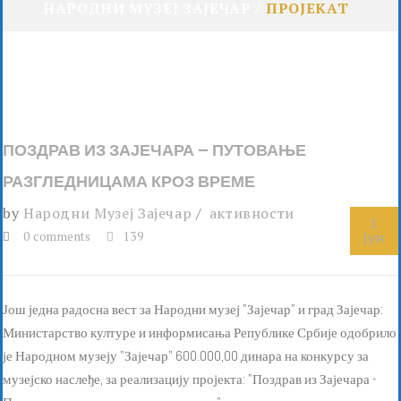
НАРОДНИ МУЗЕЈ ЗАЈЕЧАР
ПРОЈЕКАТ
ПОЗДРАВ ИЗ ЗАЈЕЧАРА – ПУТОВАЊЕ
РАЗГЛЕДНИЦАМА КРОЗ ВРЕМЕ
by
Народни Музеј Зајечар
активности
1
јун
0 comments
139
Још једна радосна вест за Народни музеј "Зајечар" и град Зајечар:
Министарство културе и информисања Републике Србије одобрило
је Народном музеју "Зајечар" 600.000,00 динара на конкурсу за
музејско наслеђе, за реализацију пројекта: "Поздрав из Зајечара -