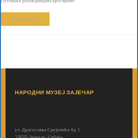
Путовање разгледницама кроз време"
Read More
НАРОДНИ МУЗЕЈ ЗАЈЕЧАР
ул. Драгослава Срејовића бр.2
19000 Зајечар, Србија