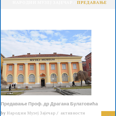
НАРОДНИ МУЗЕЈ ЗАЈЕЧАР
ПРЕДАВАЊЕ
Предавање Проф. др Драгана Булатовића
by
Народни Музеј Зајечар
активности
14