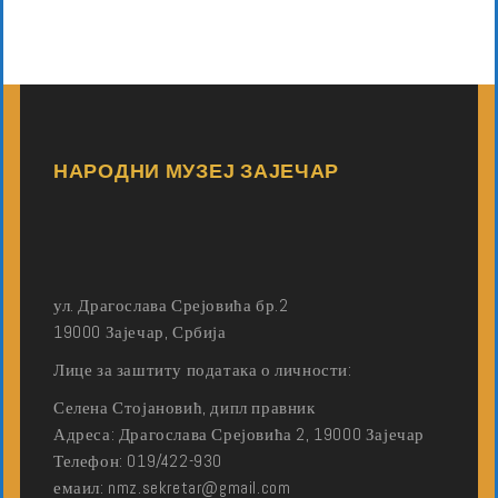
НАРОДНИ МУЗЕЈ ЗАЈЕЧАР
ул. Драгослава Срејовића бр.2
19000 Зајечар, Србија
Лице за заштиту података о личности:
Селена Стојановић, дипл правник
Адреса: Драгослава Срејовића 2, 19000 Зајечар
Телефон: 019/422-930
емаил: nmz.sekretar@gmail.com