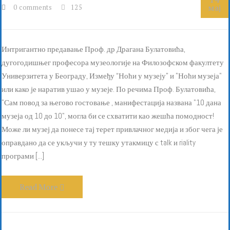
мај
0 comments
125
Интригантно предавање Проф. др Драгана Булатовића,
дугогодишњег професора музеологије на Филозофском факултету
Универзитета у Београду, Између “Ноћи у музеју” и "Ноћи музеја"
или како је наратив ушао у музеје. По речима Проф. Булатовића,
"Сам повод за његово гостовање , манифестација названа "10 дана
музеја од 10 до 10", могла би се схватити као жешћа помодност!
Може ли музеј да понесе тај терет привлачног медија и због чега је
оправдано да се укључи у ту тешку утакмицу с talk и riality
програми [...]
Read More