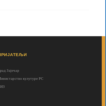
ПРИЈАТЕЉИ
рад Зајечар
инистарство кулутуре РС
ГИЗ