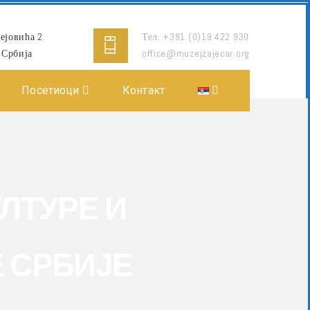
ејовића 2
Тел. +381 (0)19 422 930
 Србија
office@muzejzajecar.org
Посетиоци
Контакт
ЛТУРЕ И
 СРБИЈЕ