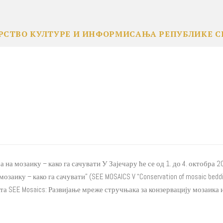
СТВО КУЛТУРЕ И ИНФОРМИСАЊА РЕПУБЛИКЕ С
а на мозаику – како га сачувати У Зајечару ће се од 1. до 4. октобр
аику – како га сачувати” (SEE MOSAICS V “Conservation of mosaic beddin
та SEE Mosaics: Развијање мреже стручњака за конзервацију мозаика и 