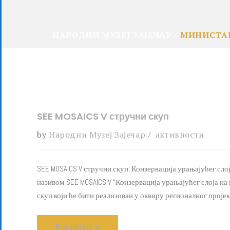
НАРОДНИ МУЗЕЈ ЗАЈЕЧАР
МИНИСТАР
SEE MOSAICS V стручни скуп
by
Народни Музеј Зајечар
активности
SEE MOSAICS V стручни скуп: Конзервација урањајућег слој
називом SEE MOSAICS V “Конзервација урањајућег слоја на моз
скуп који ће бити реализован у оквиру регионалног пројек
Read More