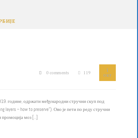
РБИЈЕ
1
0 comments
119
окт
а 2019. године, одржати међународни стручни скуп под
g layers – how to preserve”). Ово је пети по реду стручни
промоција моз [...]