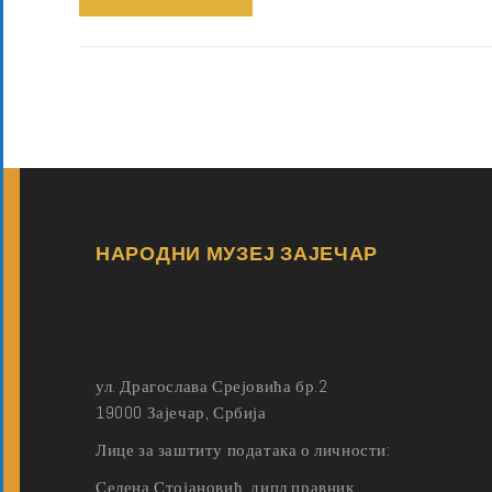
НАРОДНИ МУЗЕЈ ЗАЈЕЧАР
ул. Драгослава Срејовића бр.2
19000 Зајечар, Србија
Лице за заштиту података о личности:
Селена Стојановић, дипл правник