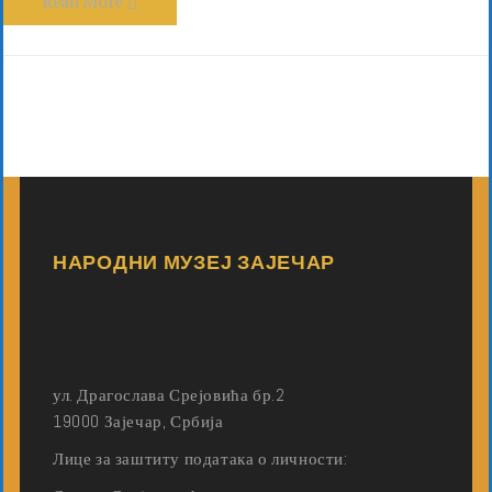
Read More
НАРОДНИ МУЗЕЈ ЗАЈЕЧАР
ул. Драгослава Срејовића бр.2
19000 Зајечар, Србија
Лице за заштиту података о личности: