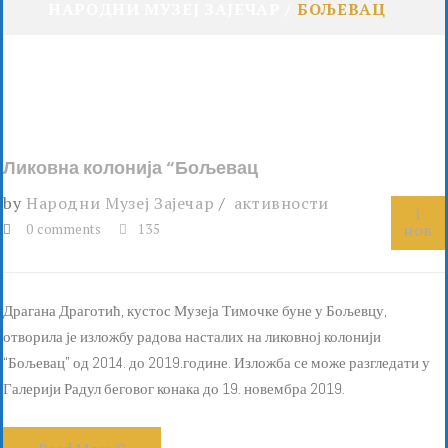
НАРОДНИ МУЗЕЈ ЗАЈЕЧАР
БОЉЕВАЦ
Ликовна колонија “Бољевац
by
Народни Музеј Зајечар
активности
1
нов
0 comments
135
Драгана Драготић, кустос Музеја Тимочке буне у Бољевцу,
отворила је изложбу радова насталих на ликовној колонији
“Бољевац” од 2014. до 2019.године. Изложба се може разгледати у
Галерији Радул беговог конака до 19. новембра 2019.